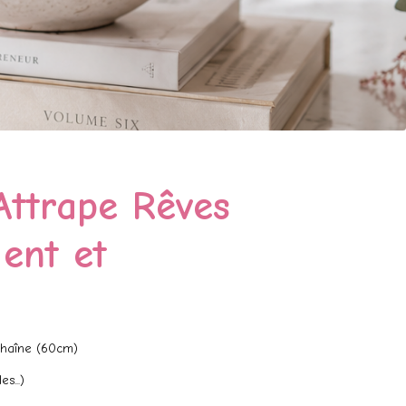
Attrape Rêves
ent et
Chaîne (60cm)
s...)